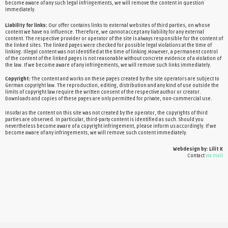
become aware of any such legal infringements, we will remove the content in question
immediately.
Liability for links:
Our offer contains links to external websites of third parties, on whose
content we have no influence. Therefore, we cannot accept any liability for any external
content. The respective provider or operator of the site is always responsible for the content of
the linked sites. The linked pages were checked for possible legal violations at the time of
linking. Illegal content was not identified at the time of linking.However, a permanent control
of the content of the linked pages is not reasonable without concrete evidence of a violation of
the law. If we become aware of any infringements, we will remove such links immediately.
Copyright:
The content and works on these pages created by the site operators are subject to
German copyright law. The reproduction, editing, distribution and any kind of use outside the
limits of copyright law require the written consent of the respective author or creator.
Downloads and copies of these pages are only permitted for private, non-commercial use.
Insofar as the content on this site was not created by the operator, the copyrights of third
parties are observed. In particular, third-party content is identified as such. Should you
nevertheless become aware of a copyright infringement, please inform us accordingly. If we
become aware of any infringements, we will remove such content immediately.
Webdesign by: Lilit K
Contact
via mail