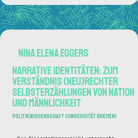
Nina elena eggers
Narrative Identitäten: Zum
Verständnis (neu)rechter
Selbsterzählungen von Nation
und Männlichkeit
Politikwissenschaft (Universität Bremen)