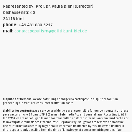
Represented by: Prof. Dr. Paula Diehl (Director)
Olshausenstr. 40
24118 Kiel
phone
: +49 431 880-5217
mail
:
contact.populism@politik.uni-kiel.de
Dispute settlement:
We are not willing or obliged to participate in dispute resolution
proceedings in front of a consumer arbitration board.
Liability for contents:
As a service provider, we are responsible for our own content on these
pages according to § 7 para.1 TMG (German Telemedia Act) and general laws. According to §§ 8
to 10 TMG we are not obliged to monitor transmitted or stored information from third parties or
to investigate circumstances that indicate illegal activity. Obligations to remove or block the
use of information according to general laws remain unaffected by this. However, liability in
this respect is only possible from the time of knowledge of a concrete infringement. If we