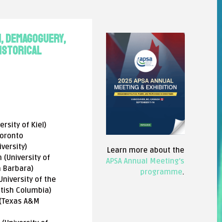
m, Demagoguery,
istorical
ersity of Kiel)
oronto
versity)
Learn more about the
(University of
APSA Annual Meeting’s
a Barbara)
programme
.
niversity of the
ritish Columbia)
(Texas A&M