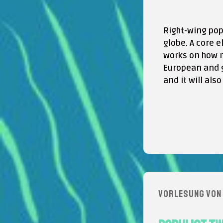
Right-wing pop
globe. A core e
works on how r
European and g
and it will als
Vorlesung von 