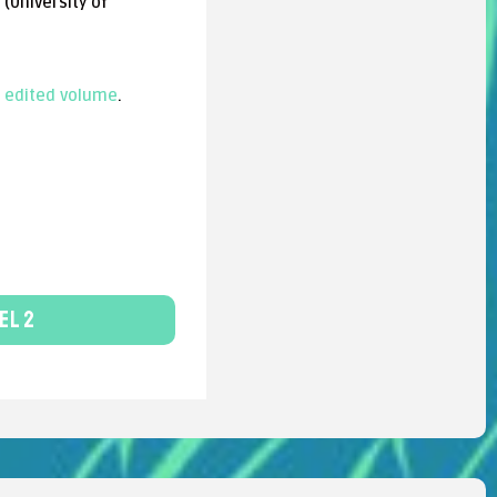
(University of
 edited volume
.
el 2