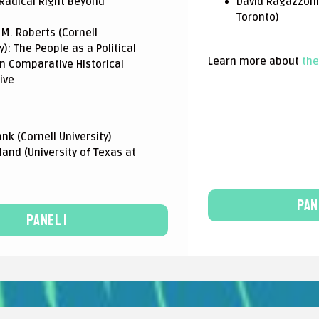
 Radical Right Beyond
David Ragazzoni 
Toronto)
M. Roberts (Cornell
y): The People as a Political
Learn more about
the
in Comparative Historical
ive
nk (Cornell University)
land (University of Texas at
Pan
Panel 1