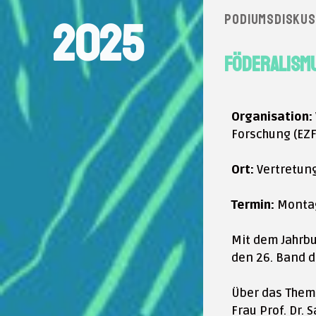
Podiumsdiskuss
2025
Föderalismu
Organisation
:
Forschung (EZF
Ort
:
Vertretun
Termin
:
Montag
Mit dem Jahrbu
den 26. Band d
Über das Thema
Frau Prof. Dr. 