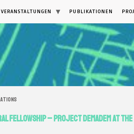
VERANSTALTUNGEN
PUBLIKATIONEN
PRO
cations
l Fellowship – Project DEMADEM at the 