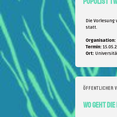
Populist Tw
Die Vorlesung 
statt.
Organisation
:
Termin
:
15.05.
Ort
:
Universit
Öffentlicher V
Wo geht die