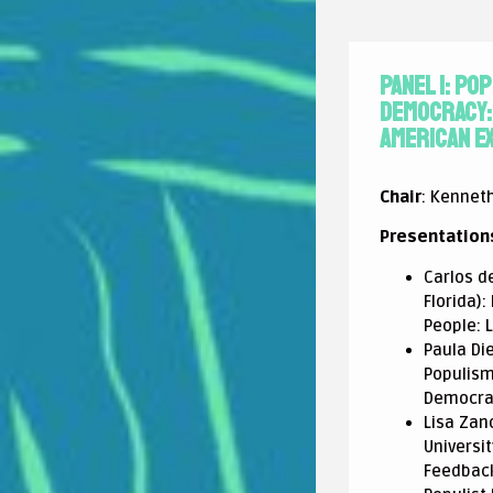
Panel 1: Po
Democracy: 
American E
Chair
: Kennet
Presentation
Carlos de
Florida)
People: 
Paula Die
Populism
Democra
Lisa Zano
Universit
Feedback