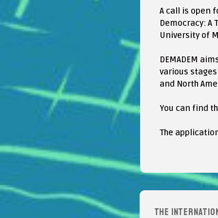
A call is open
Democracy: A T
University of M
DEMADEM aims t
various stages
and North Ameri
You can find t
The application
The Internatio