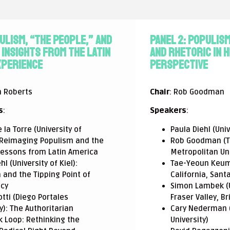
pulism, “The People,” and
Panel 2: Populis
Insights from the Latin
and Rhetoric in H
xperience
Perspective
h Roberts
Chair
: Rob Goodman
s
:
Speakers
:
 la Torre (University of
Paula Diehl (Univ
: Reimaging Populism and the
Rob Goodman (T
Lessons from Latin America
Metropolitan Uni
hl (University of Kiel):
Tae-Yeoun Keum 
 and the Tipping Point of
California, Sant
cy
Simon Lambek (U
tti (Diego Portales
Fraser Valley, B
y): The Authoritarian
Cary Nederman 
 Loop: Rethinking the
University)